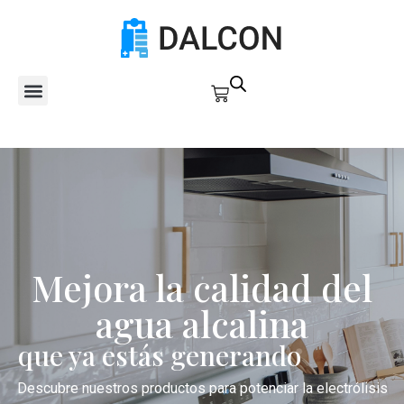
contenido
QUÉ ES LA ELECTRÓLSIS
BENEFICIOS EN EL ENTORNO
TIENDA ONLINE
Mejora la calidad del
agua alcalina
que ya estás generando
Descubre nuestros productos para potenciar la electrólisis